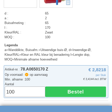
d :
65
a :
2
Buisafmeting :
65
l :
170
Kleur/RAL :
Zwart
MOQ :
100
Legenda
a=Wanddikte, Buisafm.=Uitwendige buis-Ø, d=Inwendige-Ø,
Kleur/RAL=Kleur en RAL kleur bij benadering l=Lengte dop,
MOQ=Minimale afname hoeveelheid
78.A0650170 Z
€ 2,8218
Artikel-nr. :
Op voorraad :
op aanvraag
per Stuk
Min. afname :
100
€ 3,4144 incl. BTW
Aantal
Bestel