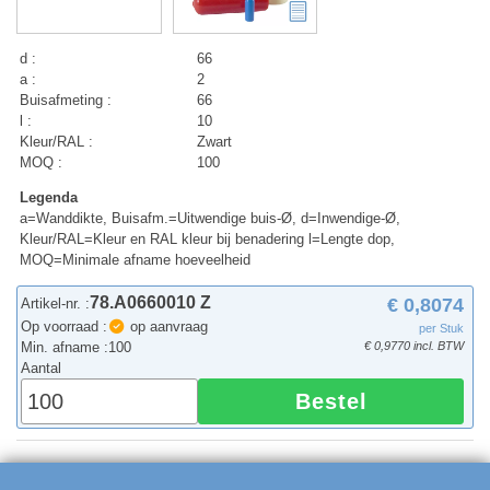
d :
66
a :
2
Buisafmeting :
66
l :
10
Kleur/RAL :
Zwart
MOQ :
100
Legenda
a=Wanddikte, Buisafm.=Uitwendige buis-Ø, d=Inwendige-Ø,
Kleur/RAL=Kleur en RAL kleur bij benadering l=Lengte dop,
MOQ=Minimale afname hoeveelheid
78.A0660010 Z
€ 0,8074
Artikel-nr. :
Op voorraad :
op aanvraag
per Stuk
Min. afname :
100
€ 0,9770 incl. BTW
Aantal
Bestel