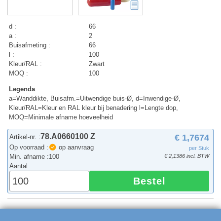
d :
66
a :
2
Buisafmeting :
66
l :
100
Kleur/RAL :
Zwart
MOQ :
100
Legenda
a=Wanddikte, Buisafm.=Uitwendige buis-Ø, d=Inwendige-Ø,
Kleur/RAL=Kleur en RAL kleur bij benadering l=Lengte dop,
MOQ=Minimale afname hoeveelheid
78.A0660100 Z
€ 1,7674
Artikel-nr. :
Op voorraad :
op aanvraag
per Stuk
Min. afname :
100
€ 2,1386 incl. BTW
Aantal
Bestel