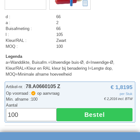
d :
66
a :
2
Buisafmeting :
66
l :
105
Kleur/RAL :
Zwart
MOQ :
100
Legenda
a=Wanddikte, Buisafm.=Uitwendige buis-Ø, d=Inwendige-Ø,
Kleur/RAL=Kleur en RAL kleur bij benadering l=Lengte dop,
MOQ=Minimale afname hoeveelheid
78.A0660105 Z
€ 1,8195
Artikel-nr. :
Op voorraad :
op aanvraag
per Stuk
Min. afname :
100
€ 2,2016 incl. BTW
Aantal
Bestel