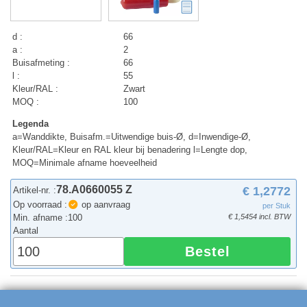
d :
66
a :
2
Buisafmeting :
66
l :
55
Kleur/RAL :
Zwart
MOQ :
100
Legenda
a=Wanddikte, Buisafm.=Uitwendige buis-Ø, d=Inwendige-Ø,
Kleur/RAL=Kleur en RAL kleur bij benadering l=Lengte dop,
MOQ=Minimale afname hoeveelheid
78.A0660055 Z
€ 1,2772
Artikel-nr. :
Op voorraad :
op aanvraag
per Stuk
Min. afname :
100
€ 1,5454 incl. BTW
Aantal
Bestel