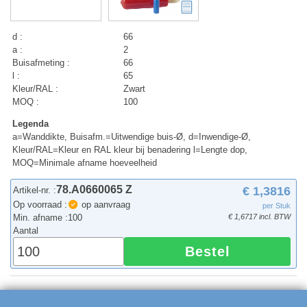
d :
66
a :
2
Buisafmeting :
66
l :
65
Kleur/RAL :
Zwart
MOQ :
100
Legenda
a=Wanddikte, Buisafm.=Uitwendige buis-Ø, d=Inwendige-Ø,
Kleur/RAL=Kleur en RAL kleur bij benadering l=Lengte dop,
MOQ=Minimale afname hoeveelheid
78.A0660065 Z
€ 1,3816
Artikel-nr. :
Op voorraad :
op aanvraag
per Stuk
Min. afname :
100
€ 1,6717 incl. BTW
Aantal
Bestel