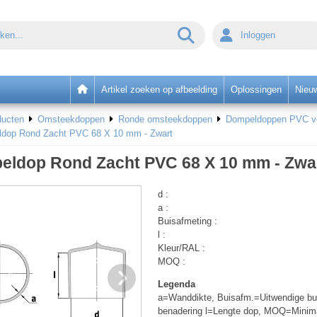
Inloggen
Artikel zoeken op afbeelding
Oplossingen
Nieu
ducten
Omsteekdoppen
Ronde omsteekdoppen
Dompeldoppen PVC voo
dop Rond Zacht PVC 68 X 10 mm - Zwart
eldop Rond Zacht PVC 68 X 10 mm - Zwa
d :
a :
Buisafmeting :
l :
Kleur/RAL :
MOQ :
Legenda
a=Wanddikte, Buisafm.=Uitwendige bui
benadering l=Lengte dop, MOQ=Minim