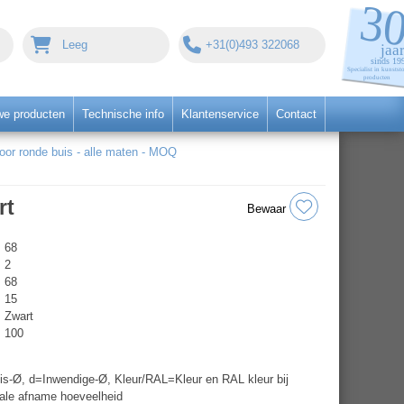
Leeg
+31(0)493 322068
we producten
Technische info
Klantenservice
Contact
r ronde buis - alle maten - MOQ
rt
Bewaar
68
2
68
15
Zwart
100
s-Ø, d=Inwendige-Ø, Kleur/RAL=Kleur en RAL kleur bij
ale afname hoeveelheid