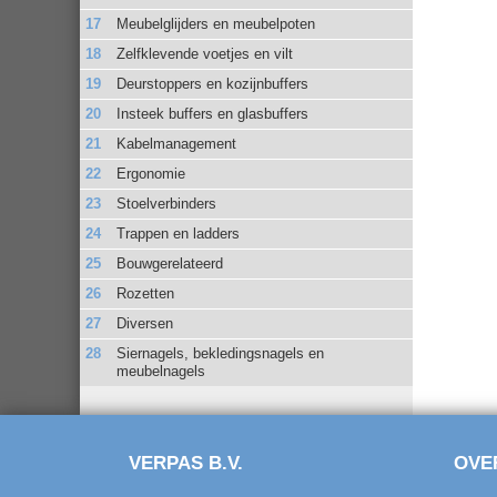
Meubelglijders en meubelpoten
Zelfklevende voetjes en vilt
Deurstoppers en kozijnbuffers
Insteek buffers en glasbuffers
Kabelmanagement
Ergonomie
Stoelverbinders
Trappen en ladders
Bouwgerelateerd
Rozetten
Diversen
Siernagels, bekledingsnagels en
meubelnagels
VERPAS B.V.
OVE