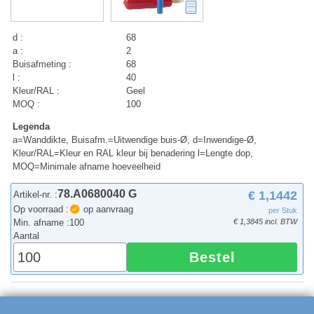
d :
68
a :
2
Buisafmeting :
68
l :
40
Kleur/RAL :
Geel
MOQ :
100
Legenda
a=Wanddikte, Buisafm.=Uitwendige buis-Ø, d=Inwendige-Ø,
Kleur/RAL=Kleur en RAL kleur bij benadering l=Lengte dop,
MOQ=Minimale afname hoeveelheid
78.A0680040 G
€ 1,1442
Artikel-nr. :
Op voorraad :
op aanvraag
per Stuk
Min. afname :
100
€ 1,3845 incl. BTW
Aantal
Bestel