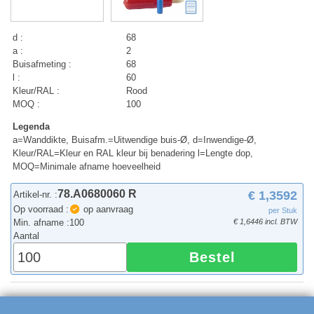
d :
68
a :
2
Buisafmeting :
68
l :
60
Kleur/RAL :
Rood
MOQ :
100
Legenda
a=Wanddikte, Buisafm.=Uitwendige buis-Ø, d=Inwendige-Ø,
Kleur/RAL=Kleur en RAL kleur bij benadering l=Lengte dop,
MOQ=Minimale afname hoeveelheid
78.A0680060 R
€ 1,3592
Artikel-nr. :
Op voorraad :
op aanvraag
per Stuk
Min. afname :
100
€ 1,6446 incl. BTW
Aantal
Bestel