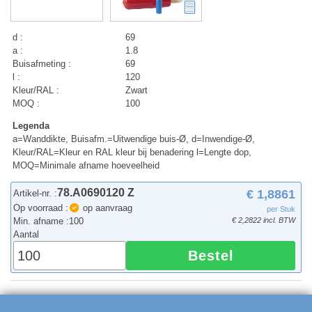
d :
69
a :
1.8
Buisafmeting :
69
l :
120
Kleur/RAL :
Zwart
MOQ :
100
Legenda
a=Wanddikte, Buisafm.=Uitwendige buis-Ø, d=Inwendige-Ø,
Kleur/RAL=Kleur en RAL kleur bij benadering l=Lengte dop,
MOQ=Minimale afname hoeveelheid
78.A0690120 Z
€ 1,8861
Artikel-nr. :
Op voorraad :
op aanvraag
per Stuk
Min. afname :
100
€ 2,2822 incl. BTW
Aantal
Bestel