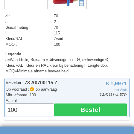
d :
70
a :
2
Buisafmeting :
70
l :
115
Kleur/RAL :
Zwart
MOQ :
100
Legenda
a=Wanddikte, Buisafm.=Uitwendige buis-Ø, d=Inwendige-Ø,
Kleur/RAL=Kleur en RAL kleur bij benadering l=Lengte dop,
MOQ=Minimale afname hoeveelheid
78.A0700115 Z
€ 1,9971
Artikel-nr. :
Op voorraad :
op aanvraag
per Stuk
Min. afname :
100
€ 2,4165 incl. BTW
Aantal
Bestel