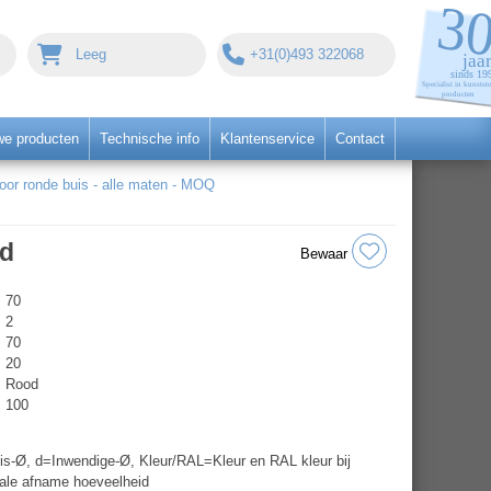
Leeg
+31(0)493 322068
we producten
Technische info
Klantenservice
Contact
r ronde buis - alle maten - MOQ
od
Bewaar
70
2
70
20
Rood
100
s-Ø, d=Inwendige-Ø, Kleur/RAL=Kleur en RAL kleur bij
ale afname hoeveelheid