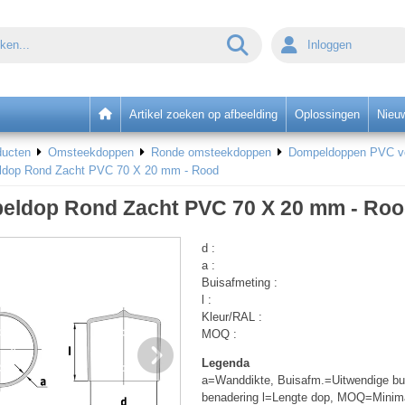
Inloggen
Artikel zoeken op afbeelding
Oplossingen
Nieu
ducten
Omsteekdoppen
Ronde omsteekdoppen
Dompeldoppen PVC voo
dop Rond Zacht PVC 70 X 20 mm - Rood
eldop Rond Zacht PVC 70 X 20 mm - Ro
d :
a :
Buisafmeting :
l :
Kleur/RAL :
MOQ :
Legenda
a=Wanddikte, Buisafm.=Uitwendige bui
benadering l=Lengte dop, MOQ=Minim