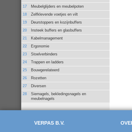
Meubelglijders en meubelpoten
Zelfklevende voetjes en vilt
Deurstoppers en kozijnbuffers
Insteek buffers en glasbuffers
Kabelmanagement
Ergonomie
Stoelverbinders
Trappen en ladders
Bouwgerelateerd
Rozetten
Diversen
Siernagels, bekledingsnagels en
meubelnagels
VERPAS B.V.
OVE