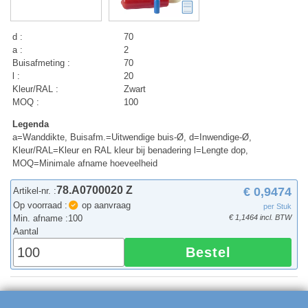
d :
70
a :
2
Buisafmeting :
70
l :
20
Kleur/RAL :
Zwart
MOQ :
100
Legenda
a=Wanddikte, Buisafm.=Uitwendige buis-Ø, d=Inwendige-Ø,
Kleur/RAL=Kleur en RAL kleur bij benadering l=Lengte dop,
MOQ=Minimale afname hoeveelheid
78.A0700020 Z
€ 0,9474
Artikel-nr. :
Op voorraad :
op aanvraag
per Stuk
Min. afname :
100
€ 1,1464 incl. BTW
Aantal
Bestel