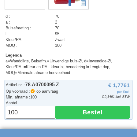
d :
70
a :
2
Buisafmeting :
70
l :
95
Kleur/RAL :
Zwart
MOQ :
100
Legenda
a=Wanddikte, Buisafm.=Uitwendige buis-Ø, d=Inwendige-Ø,
Kleur/RAL=Kleur en RAL kleur bij benadering l=Lengte dop,
MOQ=Minimale afname hoeveelheid
78.A0700095 Z
€ 1,7761
Artikel-nr. :
Op voorraad :
op aanvraag
per Stuk
Min. afname :
100
€ 2,1491 incl. BTW
Aantal
Bestel