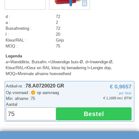
d :
72
a :
2
Buisafmeting :
72
l :
20
Kleur/RAL :
Grijs
MOQ :
75
Legenda
a=Wanddikte, Buisafm.=Uitwendige buis-Ø, d=Inwendige-Ø,
Kleur/RAL=Kleur en RAL kleur bij benadering l=Lengte dop,
MOQ=Minimale afname hoeveelheid
78.A0720020 GR
€ 0,9657
Artikel-nr. :
Op voorraad :
op aanvraag
per Stuk
Min. afname :
75
€ 1,1685 incl. BTW
Aantal
Bestel