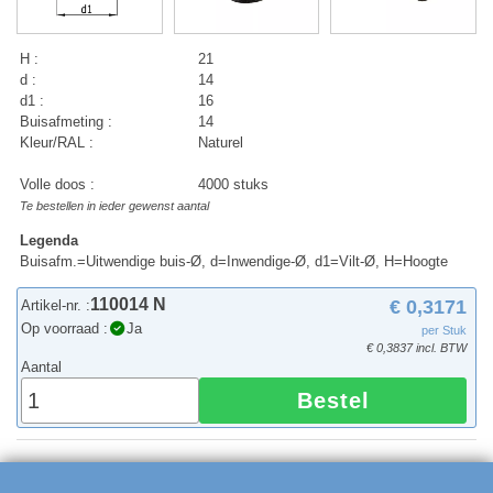
H :
21
d :
14
d1 :
16
Buisafmeting :
14
Kleur/RAL :
Naturel
Volle doos :
4000 stuks
Te bestellen in ieder gewenst aantal
Legenda
Buisafm.=Uitwendige buis-Ø, d=Inwendige-Ø, d1=Vilt-Ø, H=Hoogte
110014 N
€ 0,3171
Artikel-nr. :
Op voorraad :
Ja
per Stuk
€ 0,3837 incl. BTW
Aantal
Bestel