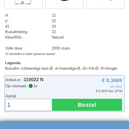
H :
21
d :
22
d1 :
24
Buisafmeting :
22
Kleur/RAL :
Naturel
Volle doos :
2000 stuks
Te bestellen in ieder gewenst aantal
Legenda
Buisafm.=Uitwendige buis-Ø, d=Inwendige-Ø, d1=Vilt-Ø, H=Hoogte
110022 N
€ 0,3469
Artikel-nr. :
Op voorraad :
Ja
per Stuk
€ 0,4197 incl. BTW
Aantal
Bestel