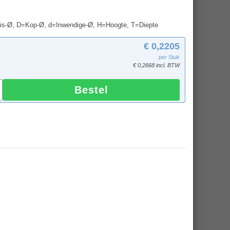
uis-Ø, D=Kop-Ø, d=Inwendige-Ø, H=Hoogte, T=Diepte
€ 0,2205
per Stuk
€ 0,2668 incl. BTW
Bestel