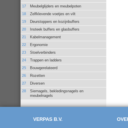
Meubelglijders en meubelpoten
Zelfklevende voetjes en vilt
Deurstoppers en kozijnbuffers
Insteek buffers en glasbuffers
Kabelmanagement
Ergonomie
Stoelverbinders
Trappen en ladders
Bouwgerelateerd
Rozetten
Diversen
Siernagels, bekledingsnagels en
meubelnagels
VERPAS B.V.
OVE