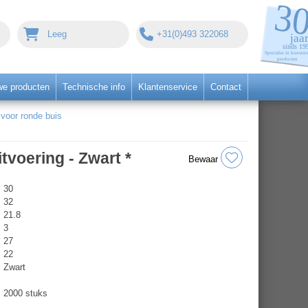
Leeg
+31(0)493 322068
we producten
Technische info
Klantenservice
Contact
oor ronde buis
voering - Zwart *
Bewaar
30
32
21.8
3
27
22
Zwart
2000 stuks