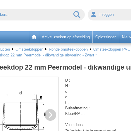
Inloggen
Artikel zoeken op afbeelding
Oplossingen
Nieu
ducten
Omsteekdoppen
Ronde omsteekdoppen
Omsteekdoppen PVC v
kdop 22 mm Peermodel - dikwandige uitvoering - Zwart *
ekdop 22 mm Peermodel - dikwandige uit
D :
H :
d :
a :
t :
Buisafmeting :
Kleur/RAL :
Volle doos :
Te bestellen in ieder gewenst aantal