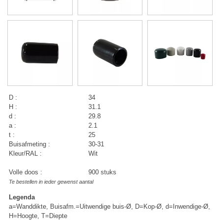
D :
34
H :
31.1
d :
29.8
a :
2.1
t :
25
Buisafmeting :
30-31
Kleur/RAL :
Wit
Volle doos :
900 stuks
Te bestellen in ieder gewenst aantal
Legenda
a=Wanddikte, Buisafm.=Uitwendige buis-Ø, D=Kop-Ø, d=Inwendige-Ø,
H=Hoogte, T=Diepte