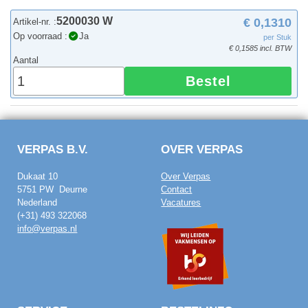
5200030 W
€ 0,1310
Artikel-nr. :
Op voorraad :
Ja
per Stuk
€ 0,1585 incl. BTW
Aantal
Bestel
VERPAS B.V.
OVER VERPAS
Dukaat 10
Over Verpas
5751 PW Deurne
Contact
Nederland
Vacatures
(+31) 493 322068
info@verpas.nl