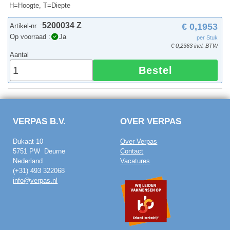
H=Hoogte, T=Diepte
5200034 Z
€ 0,1953
Artikel-nr. :
Op voorraad :
Ja
per Stuk
€ 0,2363 incl. BTW
Aantal
Bestel
VERPAS B.V.
OVER VERPAS
Dukaat 10
Over Verpas
5751 PW Deurne
Contact
Nederland
Vacatures
(+31) 493 322068
info@verpas.nl