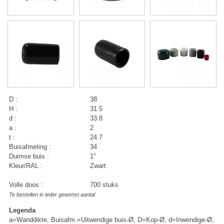
D :
38
H :
31.5
d :
33.8
a :
2
t :
24.7
Buisafmeting :
34
Duimse buis :
1"
Kleur/RAL :
Zwart
Volle doos :
700 stuks
Te bestellen in ieder gewenst aantal
Legenda
a=Wanddikte, Buisafm.=Uitwendige buis-Ø, D=Kop-Ø, d=Inwendige-Ø,