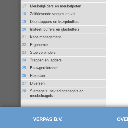
Meubelglijders en meubelpoten
Zelfklevende voetjes en vilt
Deurstoppers en kozijnbuffers
Insteek buffers en glasbuffers
Kabelmanagement
Ergonomie
Stoelverbinders
Trappen en ladders
Bouwgerelateerd
Rozetten
Diversen
Siernagels, bekledingsnagels en
meubelnagels
VERPAS B.V.
OVE