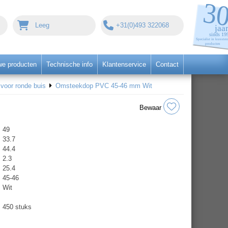
Leeg
+31(0)493 322068
we producten
Technische info
Klantenservice
Contact
oor ronde buis
Omsteekdop PVC 45-46 mm Wit
Bewaar
49
33.7
44.4
2.3
25.4
45-46
Wit
450 stuks