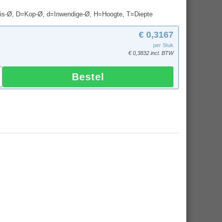
uis-Ø, D=Kop-Ø, d=Inwendige-Ø, H=Hoogte, T=Diepte
€ 0,3167
per Stuk
€ 0,3832 incl. BTW
Bestel