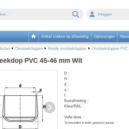
Inloggen
Artikel zoeken op afbeelding
Oplossingen
Nieu
ducten
Omsteekdoppen
Ronde omsteekdoppen
Omsteekdoppen PVC v
eekdop PVC 45-46 mm Wit
D :
H :
d :
a :
t :
Buisafmeting :
Kleur/RAL :
Volle doos :
Te bestellen in ieder gewenst aantal